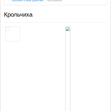
Крошки плюш девочки
Крольчиха
Крольчиха