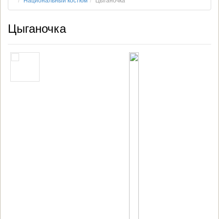
Национальный костюм
Цыганочка
Цыганочка