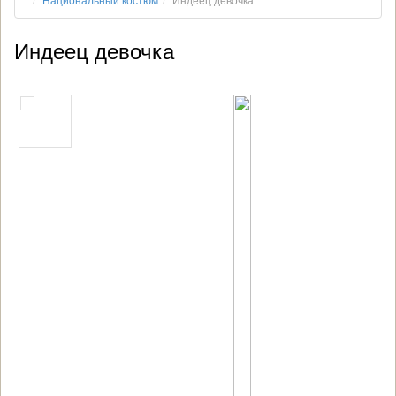
Национальный костюм
Индеец девочка
Индеец девочка