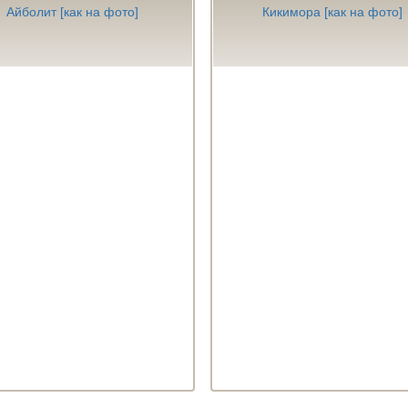
Айболит [как на фото]
Кикимора [как на фото]