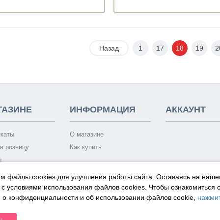
Назад
1
17
18
19
2
ГАЗИНЕ
ИНФОРМАЦИЯ
АККАУНТ
каты
О магазине
в розницу
Как купить
ы
 носит исключительно информационный характер и ни при каких условиях са
м файлы cookies для улучшения работы сайта. Оставаясь на наше
пределяемой положениями Статей 435 и 437 Гражданского кодекса РФ.
 с условиями использования файлов cookies.
Чтобы ознакомиться 
о конфиденциальности и об использовании файлов cookie,
нажмит
н