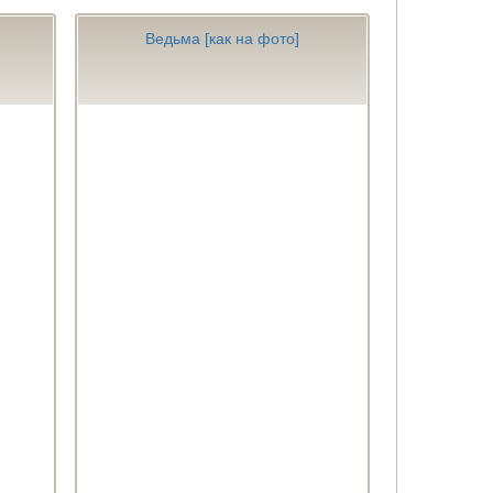
Ведьма [как на фото]