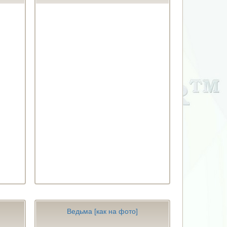
Ведьма [как на фото]