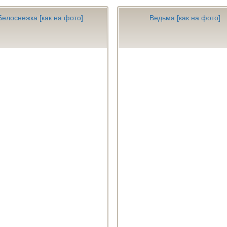
Белоснежка [как на фото]
Ведьма [как на фото]