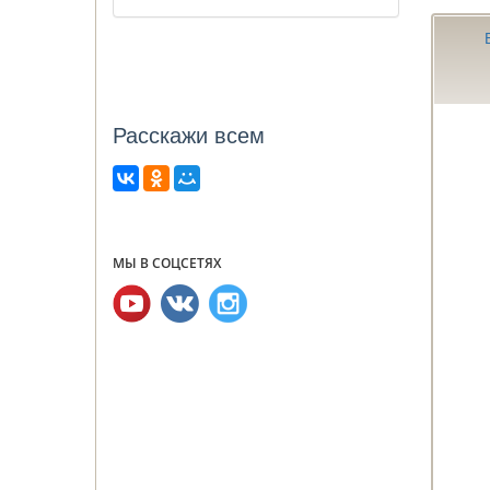
46-50
46-52
48
48-50
48-52
Расcкажи всем
50
50-52
50-54
52
МЫ В СОЦСЕТЯХ
52-54
54
54-56
56
56-58
58-60
б/р
без размера