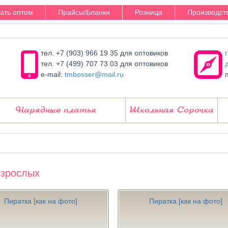
зать оптом
Прайсы/Бланки
Розница
Производст
тел. +7 (903) 966 19 35 для оптовиков
тел. +7 (499) 707 73 03 для оптовиков
e-mail:
tmbosser@mail.ru
Нарядные платья
Школьная Сорочка
взрослых
Пиратка [как на фото]
Пиратка [как на фото]