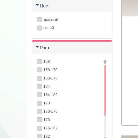
Цвет
красный
синий
Рост
158
158-170
158-176
164
164-182
170
170-176
176
176-182
182