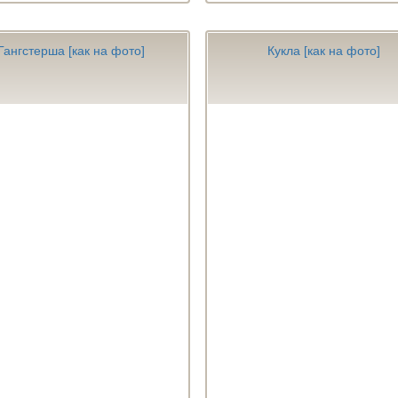
Гангстерша [как на фото]
Кукла [как на фото]