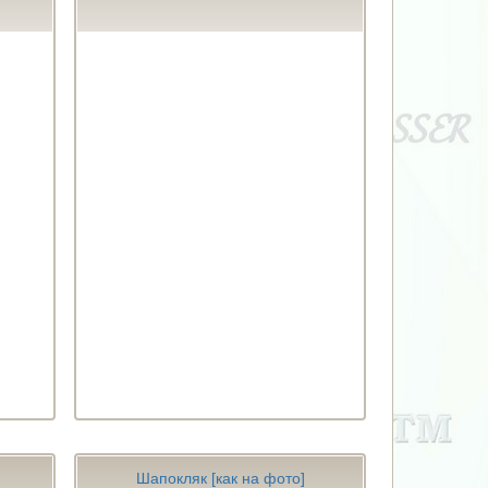
Шапокляк [как на фото]