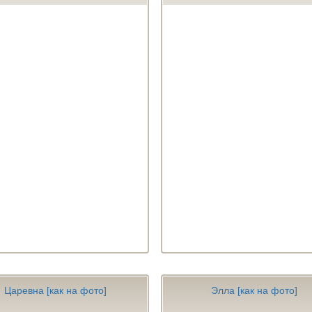
Царевна [как на фото]
Элла [как на фото]