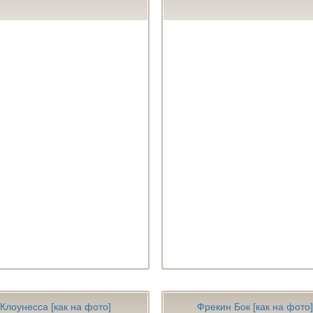
Клоунесса [как на фото]
Фрекин Бок [как на фото]