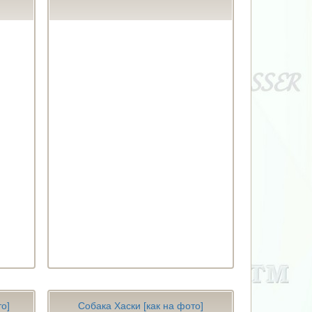
о]
Собака Хаски [как на фото]