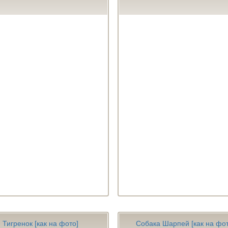
Тигренок [как на фото]
Собака Шарпей [как на фот