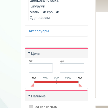
Шелковая сказка
Кигуруми
Малышки крошки
Сделай сам
Аксессуары
Цены
От
До
300
700
1100
1500
1600
Наличие
Только в наличии