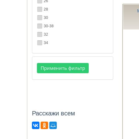
26
28
30
30-38
32
34
Расcкажи всем