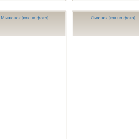
Мышонок [как на фото]
Львенок [как на фото]