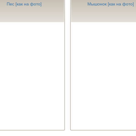
Пес [как на фото]
Мышонок [как на фото]