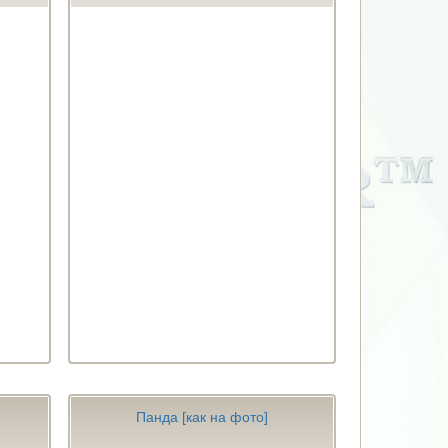
Панда [как на фото]