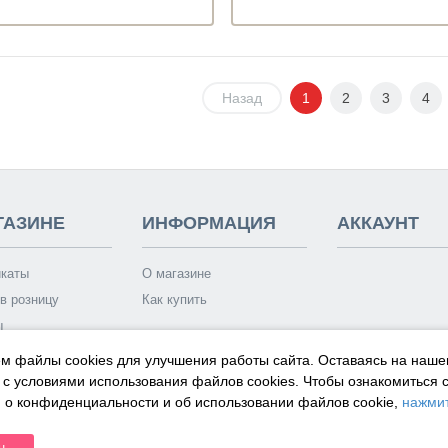
Назад
1
2
3
4
ГАЗИНЕ
ИНФОРМАЦИЯ
АККАУНТ
каты
О магазине
в розницу
Как купить
ы
 носит исключительно информационный характер и ни при каких условиях са
м файлы cookies для улучшения работы сайта. Оставаясь на наше
пределяемой положениями Статей 435 и 437 Гражданского кодекса РФ.
 с условиями использования файлов cookies.
Чтобы ознакомиться 
о конфиденциальности и об использовании файлов cookie,
нажмит
н