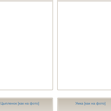
Цыпленок [как на фото]
Умка [как на фото]