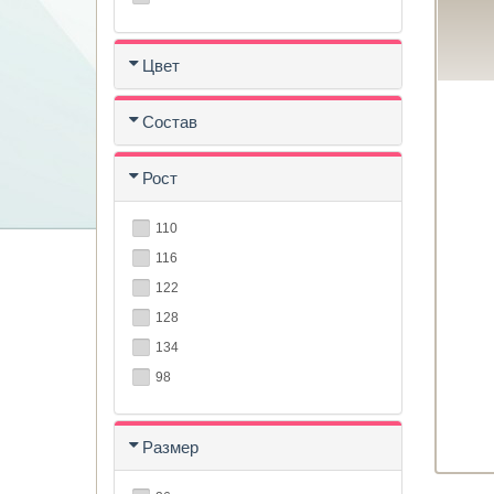
Цвет
Состав
Рост
110
116
122
128
134
98
Размер