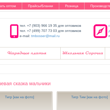
зать оптом
Прайсы/Бланки
Розница
Производст
тел. +7 (903) 966 19 35 для оптовиков
тел. +7 (499) 707 73 03 для оптовиков
e-mail:
tmbosser@mail.ru
Нарядные платья
Школьная Сорочка
евая сказка мальчики
Тигр [как на фото]
Тигр Тим [как на фото]