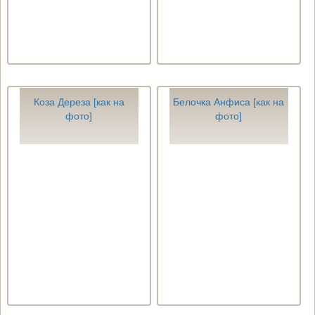
Коза Дереза [как на
Белочка Анфиса [как на
фото]
фото]