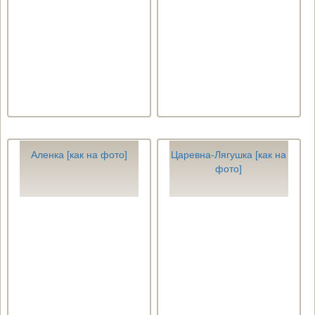
Аленка [как на фото]
Царевна-Лягушка [как на
фото]