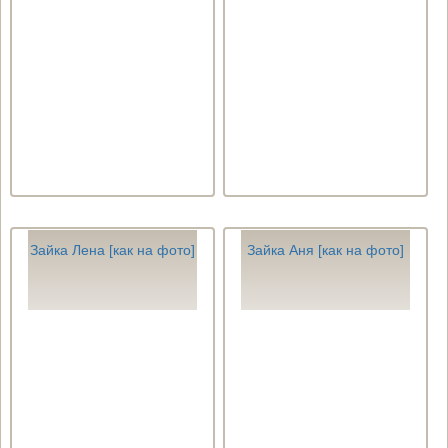
Зайка Лена [как на фото]
Зайка Аня [как на фото]