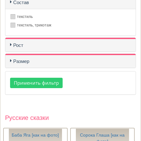
Состав
текстиль
текстиль, трикотаж
Рост
Размер
Русские сказки
Баба Яга [как на фото]
Сорока Глаша [как на