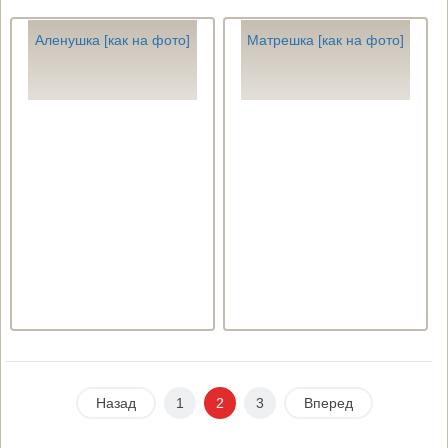
Аленушка [как на фото]
Матрешка [как на фото]
Назад
1
2
3
Вперед