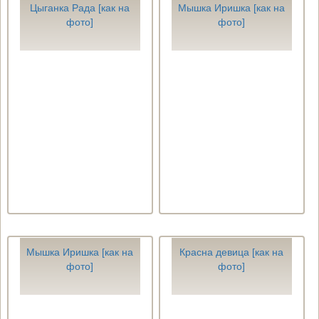
Цыганка Рада [как на
Мышка Иришка [как на
фото]
фото]
Мышка Иришка [как на
Красна девица [как на
фото]
фото]