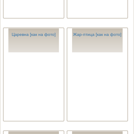
Царевна [как на фото]
Жар-птица [как на фото]