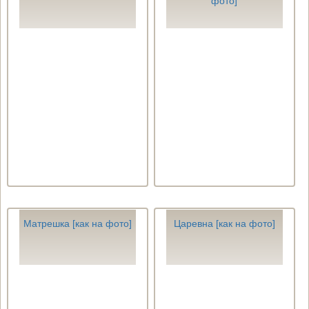
фото]
Матрешка [как на фото]
Царевна [как на фото]